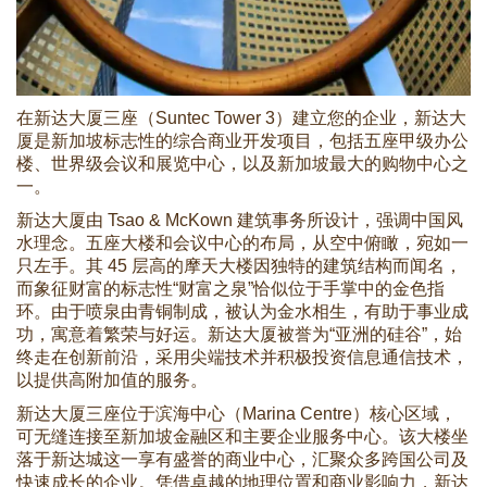
在新达大厦三座（Suntec Tower 3）建立您的企业，新达大
厦是新加坡标志性的综合商业开发项目，包括五座甲级办公
楼、世界级会议和展览中心，以及新加坡最大的购物中心之
一。
新达大厦由 Tsao & McKown 建筑事务所设计，强调中国风
水理念。五座大楼和会议中心的布局，从空中俯瞰，宛如一
只左手。其 45 层高的摩天大楼因独特的建筑结构而闻名，
而象征财富的标志性“财富之泉”恰似位于手掌中的金色指
环。由于喷泉由青铜制成，被认为金水相生，有助于事业成
功，寓意着繁荣与好运。新达大厦被誉为“亚洲的硅谷”，始
终走在创新前沿，采用尖端技术并积极投资信息通信技术，
以提供高附加值的服务。
新达大厦三座位于滨海中心（Marina Centre）核心区域，
可无缝连接至新加坡金融区和主要企业服务中心。该大楼坐
落于新达城这一享有盛誉的商业中心，汇聚众多跨国公司及
快速成长的企业。凭借卓越的地理位置和商业影响力，新达