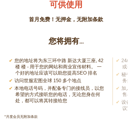
可供使用
首月免费！无押金，无附加条款
您将拥有...
您的地址将为东三环中路 新达大厦三座, 42
24
楼 楼 - 用于您的网站和商业宣传材料。 一
或手
个好的地址应该可以助您提高SEO 排名
秘书
访问世服宏图全球 150 多个地点
务提
本地电话号码，并配备专门的接线员，以您
加入
希望的方式接听您的电话，无论您身在何
售与
处，都可以将其转接给您
设备
议室
*月度会员无附加条款