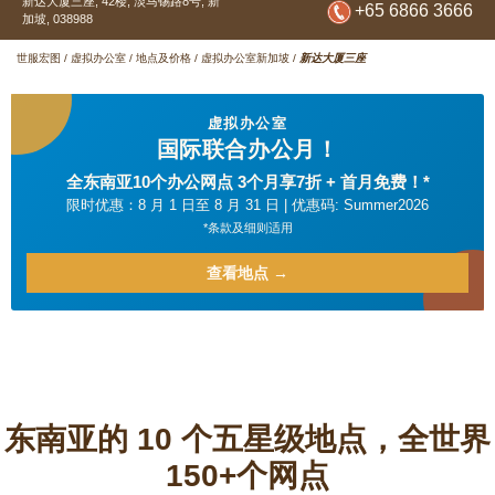
新达大厦三座, 42楼,
淡马锡路8号,
新
+65 6866 3666
加坡,
038988
世服宏图
/
虚拟办公室
/
地点及价格
/
虚拟办公室新加坡
/
新达大厦三座
虚拟办公室
国际联合办公月！
全东南亚10个办公网点 3个月享7折 + 首月免费！*
限时优惠：8 月 1 日至 8 月 31 日 | 优惠码: Summer2026
*条款及细则适用
查看地点 →
东南亚的 10 个五星级地点，全世界
150+个网点