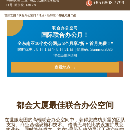
Metropolis 二座 , 8楼,
北波纳维斯达巷
+65 6808 7799
11号,
新加坡,
138589
世服宏图
/
联合办公空间
/
地点
/
新加坡
/
都会大厦二座
联合办公空间
国际联合办公月！
全东南亚10个办公网点 3个月享7折 + 首月免费！*
限时优惠：8 月 1 日至 8 月 31 日 | 优惠码: Summer2026
*条款及细则适用
查看地点 →
都会大厦最佳联合办公空间
在世服宏图的高端联合办公空间中，获得您成功所需的团队
支持、商业基础设施和技术。 借助无与伦比的设施扩展您
的业务，同时降低成本，并在5星级装修的灵活工作空间中