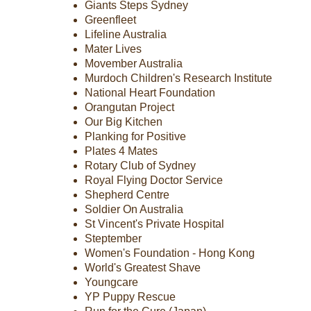
Giants Steps Sydney
Greenfleet
Lifeline Australia
Mater Lives
Movember Australia
Murdoch Children's Research Institute
National Heart Foundation
Orangutan Project
Our Big Kitchen
Planking for Positive
Plates 4 Mates
Rotary Club of Sydney
Royal Flying Doctor Service
Shepherd Centre
Soldier On Australia
St Vincent's Private Hospital
Steptember
Women's Foundation - Hong Kong
World's Greatest Shave
Youngcare
YP Puppy Rescue