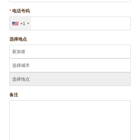
*
电话号码
+1
选择地点
备注