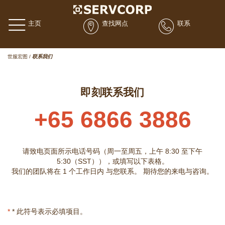
主页
查找网点
联系
世服宏图
/
联系我们
即刻联系我们
+65 6866 3886
请致电页面所示电话号码（周一至周五，上午 8:30 至下午
5:30（SST）），或填写以下表格。
我们的团队将在 1 个工作日内 与您联系。 期待您的来电与咨询。
*
* 此符号表示必填项目。