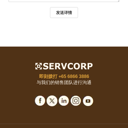
发送详情
即刻拨打
+65 6866 3886
与我们的销售团队进行沟通