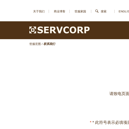
关于我们
商业博客
世服家园
搜索
ENGLI
世服宏图
/
联系我们
请致电页面
*
* 此符号表示必填项