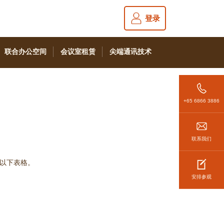
登录
联合办公空间
会议室租赁
尖端通讯技术
+65 6866 3886
联系我们
写以下表格。
安排参观