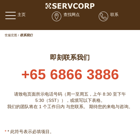
主页
查找网点
联系
世服宏图
/
联系我们
即刻联系我们
+65 6866 3886
请致电页面所示电话号码（周一至周五，上午 8:30 至下午
5:30（SST）），或填写以下表格。
我们的团队将在 1 个工作日内 与您联系。 期待您的来电与咨询。
*
* 此符号表示必填项目。