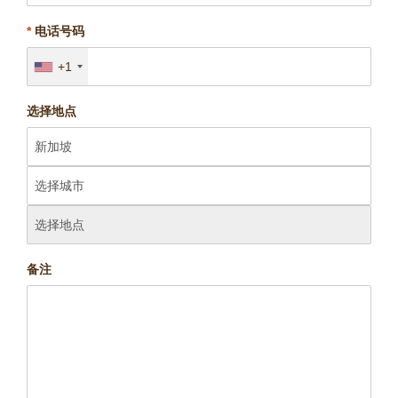
*
电话号码
+1
选择地点
备注