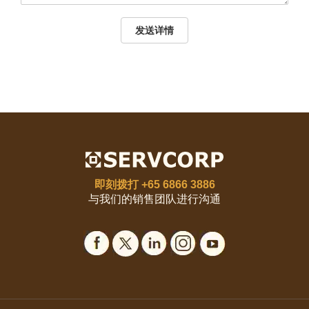
发送详情
即刻拨打
+65 6866 3886
与我们的销售团队进行沟通