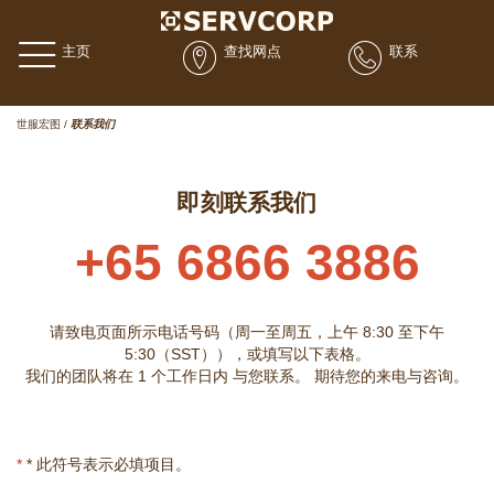
主页
查找网点
联系
世服宏图
/
联系我们
即刻联系我们
+65 6866 3886
请致电页面所示电话号码（周一至周五，上午 8:30 至下午
5:30（SST）），或填写以下表格。
我们的团队将在 1 个工作日内 与您联系。 期待您的来电与咨询。
*
* 此符号表示必填项目。