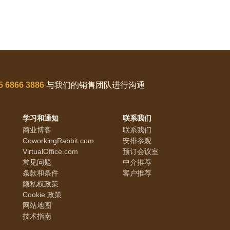
5 6866 3886
与我们的销售团队进行沟通
学习和通知
联系我们
商业博客
联系我们
CoworkingRabbit.com
安排参观
VirtualOffice.com
预订会议室
常见问题
中介推荐
条款和条件
客户推荐
隐私权政策
Cookie 政策
网站地图
技术指南