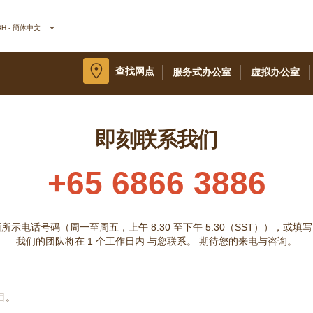
SH - 簡体中文
查找网点
服务式办公室
虚拟办公室
即刻联系我们
+65 6866 3886
所示电话号码（周一至周五，上午 8:30 至下午 5:30（SST）），或填
我们的团队将在 1 个工作日内 与您联系。 期待您的来电与咨询。
目。