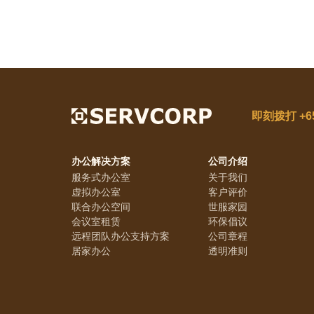
即刻拨打
+6
办公解决方案
公司介绍
服务式办公室
关于我们
虚拟办公室
客户评价
联合办公空间
世服家园
会议室租赁
环保倡议
远程团队办公支持方案
公司章程
居家办公
透明准则